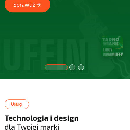
arrow_forward
Sprawdź
Usługi
Technologia i design
dla Twojej marki