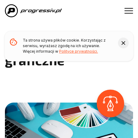
Przejdź do treści głównej
Usługi
cookie
Ta strona używa plików cookie. Korzystając z
Projektowanie
close
serwisu, wyrażasz zgodę na ich używanie.
Więcej informacji w
Polityce prywatności.
graficzne